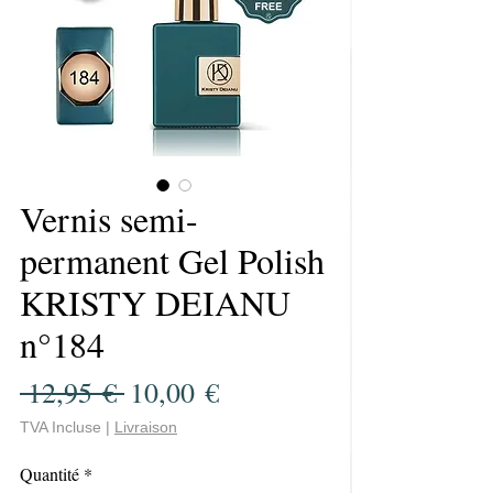
Vernis semi-
permanent Gel Polish
KRISTY DEIANU
n°184
Prix
Prix
 12,95 € 
10,00 €
original
promotionnel
TVA Incluse
|
Livraison
Quantité
*