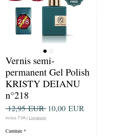
Vernis semi-
permanent Gel Polish
KRISTY DEIANU
n°218
Preț
Preț
 12,95 EUR 
10,00 EUR
normal
redus
inclus TVA
|
Livraison
Cantitate
*