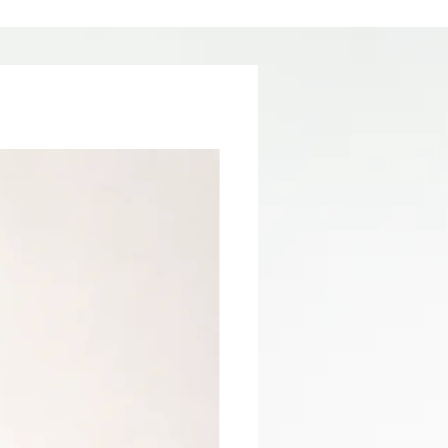
pour optimiser son temps de prestation.
Le compromis idéal entre résistance,
-
flexibilité et rapidité d'exécution.
Résultat : des ongles solides, élégants et
durables avec une architecture parfaite et
une tenue longue durée.
Caractéristiques :
-
Texture : auto-égalisante
Viscosité : moyenne à fluide
Catalysation : UV / LED
Usage professionnel
Compatible avec les techniques chablon,
popits et renforcement sur ongle naturel