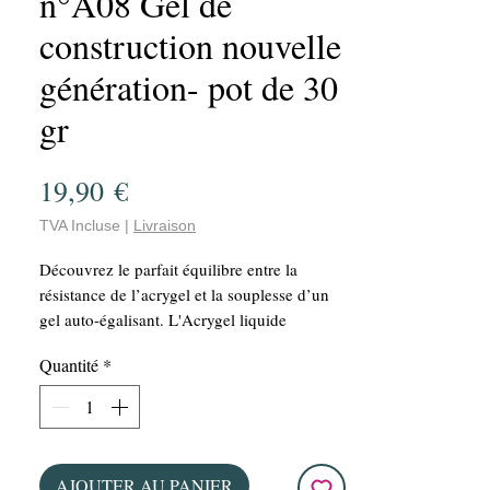
n°A08 Gel de
construction nouvelle
génération- pot de 30
gr
Prix
19,90 €
TVA Incluse
|
Livraison
Découvrez le parfait équilibre entre la
résistance de l’acrygel et la souplesse d’un
gel auto-égalisant. L'Acrygel liquide
KRISTY DEIANU est une nouvelle
Quantité
*
génération de gel de construction conçue
pour offrir une excellente solidité tout en
conservant une texture fluide et confortable à
travailler.
Sa formule innovante permet de réaliser des
AJOUTER AU PANIER