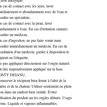
ction allergique.
Convient aussi bien aux débutantes
n cas de contact avec les yeux, laver
qu'aux techniciennes expérimentées
édiatement et abondamment avec de l'eau et
sulter un spécialiste.
Parfait pour réaliser :
-
n cas de contact avec la peau, laver
Renforcement de l'ongle naturel
ndamment à l'eau. En cas d'irritation cutanée:
Gainage solide et durable
sulter un médecin.
Remplissages rapides
n cas d'ingestion, ne pas faire vomir mais
Extensions courtes à moyennes
sulter immédiatement un médecin. En cas de
Corrections d'architecture
sultation d'un médecin, garder à disposition le
Technique sans limage
ipient ou l'étiquette.
e pas appliquer directement sur l’ongle naturel.
Pourquoi les professionnelles l'adorent ?
-
t être impérativement appliqué sur la base
L'Acrygel liquide KRISTY DEIANU offre la
ISTY DEIANU.
solidité recherchée pour les clientes ayant
onserver le récipient bien fermé à l'abri de la
des ongles fragiles ou sollicités au quotidien,
ière et de la chaleur. Utiliser seulement en plein
tout en conservant une application rapide et
 ou dans un endroit bien ventilé. Éviter
confortable. Sa texture permet de travailler
tilisation du produit sur les ongles abîmés. Usage
plusieurs ongles à la fois sans perte de
contrôle, ce qui en fait un allié précieux
erne. Liquide et vapeurs inflammables.