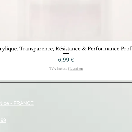
Aperçu rapide
rylique. Transparence, Résistance & Performance Profe
Prix
6,99 €
TVA Incluse
|
Livraison
- Nice - FRANCE
.99