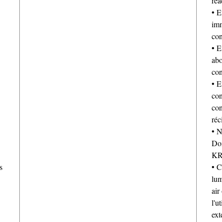
réa
• E
imm
con
• E
abo
con
• E
con
con
réc
• N
Doi
KR
s
• C
lum
air
l'u
ext