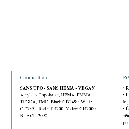
Composition
Pr
SANS TPO - SANS HEMA - VEGAN
• R
Acrylates Copolymer, HPMA, PMMA,
• L
TPGDA, TMO, Black CI77499, White
le 
CI77891, Red CI14700, Yellow CI47000,
• É
Blue CI 42090
vêt
pou