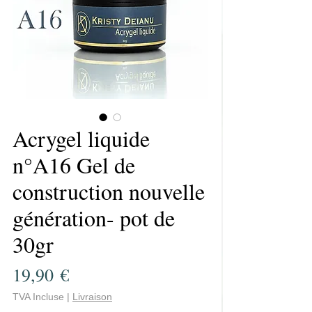
Acrygel liquide
n°A16 Gel de
construction nouvelle
génération- pot de
30gr
Prix
19,90 €
TVA Incluse
|
Livraison