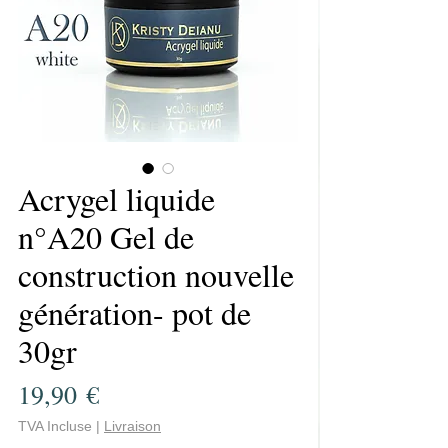
Acrygel liquide
n°A20 Gel de
construction nouvelle
génération- pot de
30gr
Prix
19,90 €
TVA Incluse
|
Livraison