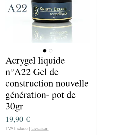
Acrygel liquide
n°A22 Gel de
construction nouvelle
génération- pot de
30gr
Prix
19,90 €
TVA Incluse
|
Livraison