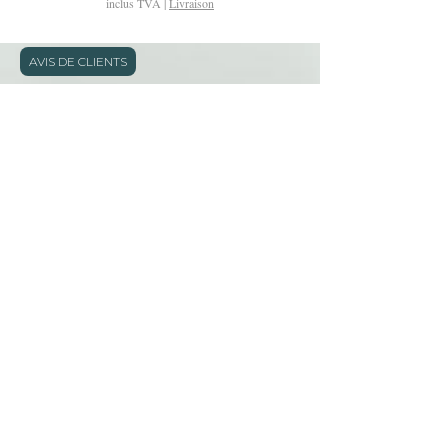
inclus TVA
|
Livraison
AVIS DE CLIENTS
Adresse: 11 rue Defly - Nice - FRANCE
Téléphone:
06.05.50.21.99
E-mail:
serviceclient@kristydeianu.com
Lundi,mardi,jeudi,vendredi et samedi de 9h à
19h
Mențiuni legale
Déclaration d'accessibilité
Politique en matière de cookies