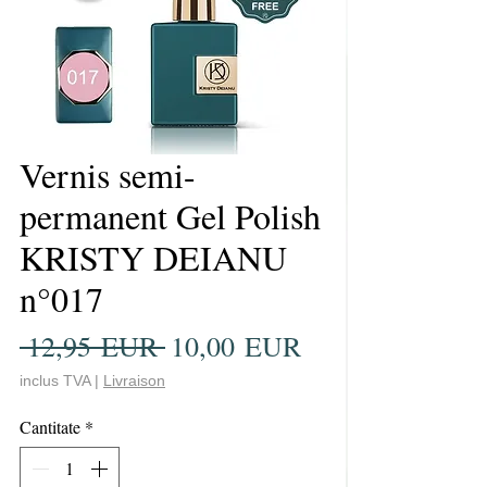
Vernis semi-
permanent Gel Polish
KRISTY DEIANU
n°017
Preț
Preț
 12,95 EUR 
10,00 EUR
normal
redus
inclus TVA
|
Livraison
Cantitate
*