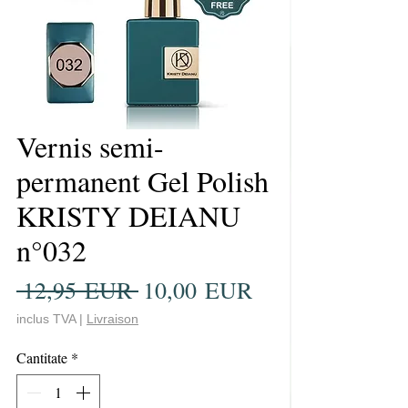
Vernis semi-
permanent Gel Polish
KRISTY DEIANU
n°032
Preț
Preț
 12,95 EUR 
10,00 EUR
normal
redus
inclus TVA
|
Livraison
Cantitate
*