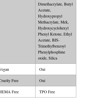
Dimethacrylate, Butyl
Acetate,
Hydroxypropyl
Methacrylate, Mek,
Hydroxycyclohexyl
Phenyl Ketone, Ethyl
Acetate, BIS-
Trimethylbenzoyl
Phenylphosphine
oxide, Silica
egan
Oui
ruelty Free
Oui
EMA Free
TPO Free