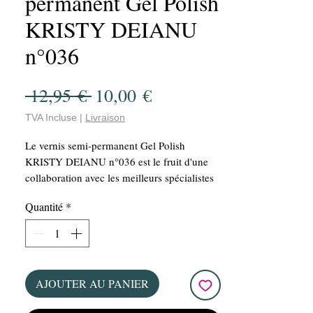
permanent Gel Polish
KRISTY DEIANU
n°036
Prix
Prix
 12,95 € 
10,00 €
original
promotionnel
TVA Incluse
|
Livraison
Le vernis semi-permanent Gel Polish
KRISTY DEIANU n°036 est le fruit d'une
collaboration avec les meilleurs spécialistes
et validée par KRISTY DEIANU. Ce VSP est
Quantité
*
vegan et offre une manucure parfaite grâce à
sa grande capacité de couvrance et sa
facilité d'application. Avec une bouteille de
15 ml, ce vernis offre un rapport qualité-prix
imbattable!!! De plus, sa tenue longue durée
AJOUTER AU PANIER
de plusieurs semaines vous assure une
manucure impeccable pour un bon moment.