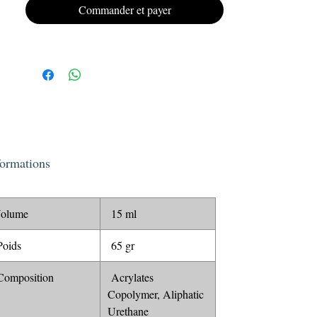
Offrez à vos ongles un look impeccable et
Commander et payer
durable avec le vernis semi-permanent Gel
Polish KRISTY DEIANU n°036.
formations
olume
15 ml
oids
65 gr
omposition
Acrylates
Copolymer, Aliphatic
Urethane