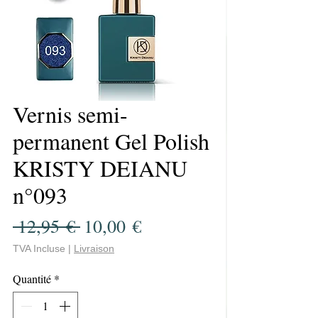
Vernis semi-
permanent Gel Polish
KRISTY DEIANU
n°093
Prix
Prix
 12,95 € 
10,00 €
original
promotionnel
TVA Incluse
|
Livraison
Quantité
*