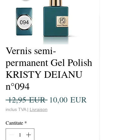
Vernis semi-
permanent Gel Polish
KRISTY DEIANU
n°094
Preț
Preț
 12,95 EUR 
10,00 EUR
normal
redus
inclus TVA
|
Livraison
Cantitate
*