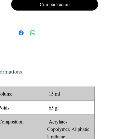
Oferă unghiilor tale un aspect impecabil, de
Cumpără acum
lungă durată cu lacul semipermanent
KRISTY DEIANU Gel Polish.
formations
olume
15 ml
oids
65 gr
omposition
Acrylates
Copolymer, Aliphatic
Urethane