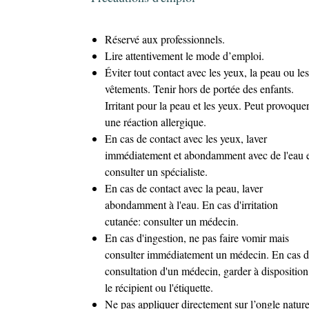
Réservé aux professionnels.
Lire attentivement le mode d’emploi.
Éviter tout contact avec les yeux, la peau ou les
vêtements. Tenir hors de portée des enfants.
Irritant pour la peau et les yeux. Peut provoque
une réaction allergique.
En cas de contact avec les yeux, laver
immédiatement et abondamment avec de l'eau 
consulter un spécialiste.
En cas de contact avec la peau, laver
abondamment à l'eau. En cas d'irritation
cutanée: consulter un médecin.
En cas d'ingestion, ne pas faire vomir mais
consulter immédiatement un médecin. En cas 
consultation d'un médecin, garder à disposition
le récipient ou l'étiquette.
Ne pas appliquer directement sur l’ongle nature