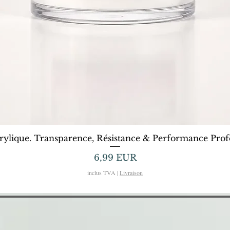
Afișare rapidă
rylique. Transparence, Résistance & Performance Profe
Preț
6,99 EUR
inclus TVA
|
Livraison