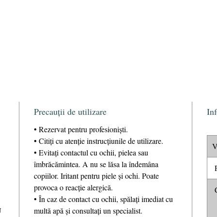
Precauții de utilizare
In
• Rezervat pentru profesioniști.
• Citiți cu atenție instrucțiunile de utilizare.
V
• Evitaţi contactul cu ochii, pielea sau
îmbrăcămintea. A nu se lăsa la îndemâna
P
copiilor. Iritant pentru piele și ochi. Poate
provoca o reacție alergică.
C
• În caz de contact cu ochii, spălați imediat cu
U
multă apă și consultați un specialist.