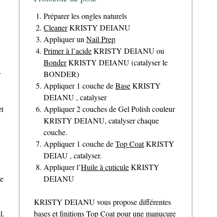
Préparer les ongles naturels
Cleaner
KRISTY DEIANU
Appliquer un
Nail Prep
Primer à l’acide
KRISTY DEIANU ou
Bonder
KRISTY DEIANU (catalyser le
r
BONDER)
Appliquer 1 couche de
Base
KRISTY
DEIANU , catalyser
et
Appliquer 2 couches de Gel Polish couleur
KRISTY DEIANU, catalyser chaque
couche.
Appliquer 1 couche de
Top Coat
KRISTY
DEIAU , catalyser.
Appliquer l’
Huile à cuticule
KRISTY
de
DEIANU
KRISTY DEIANU vous propose différentes
l.
bases et finitions Top Coat pour une manucure