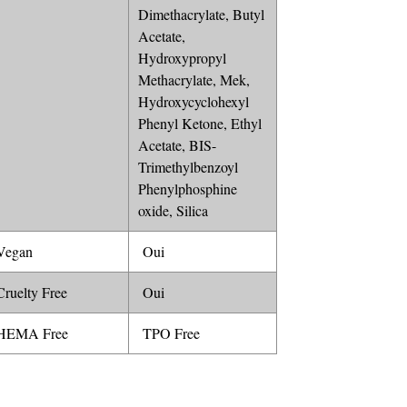
Dimethacrylate, Butyl
Acetate,
Hydroxypropyl
Methacrylate, Mek,
Hydroxycyclohexyl
Phenyl Ketone, Ethyl
Acetate, BIS-
Trimethylbenzoyl
Phenylphosphine
oxide, Silica
egan
Oui
ruelty Free
Oui
EMA Free
TPO Free