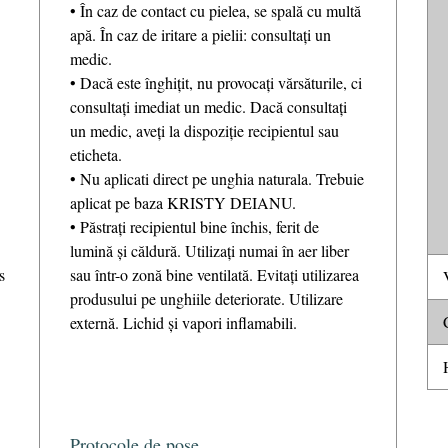
• În caz de contact cu pielea, se spală cu multă
apă. În caz de iritare a pielii: consultați un
medic.
• Dacă este înghițit, nu provocați vărsăturile, ci
consultați imediat un medic. Dacă consultați
un medic, aveți la dispoziție recipientul sau
eticheta.
• Nu aplicati direct pe unghia naturala. Trebuie
aplicat pe baza KRISTY DEIANU.
• Păstrați recipientul bine închis, ferit de
lumină și căldură. Utilizați numai în aer liber
s
sau într-o zonă bine ventilată. Evitați utilizarea
V
produsului pe unghiile deteriorate. Utilizare
C
externă. Lichid și vapori inflamabili.
H
Protocole de pose