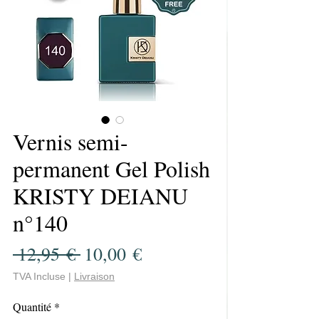
Vernis semi-
permanent Gel Polish
KRISTY DEIANU
n°140
Prix
Prix
 12,95 € 
10,00 €
original
promotionnel
TVA Incluse
|
Livraison
Quantité
*