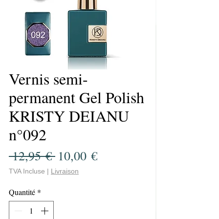
Vernis semi-
permanent Gel Polish
KRISTY DEIANU
n°092
Prix
Prix
 12,95 € 
10,00 €
original
promotionnel
TVA Incluse
|
Livraison
Quantité
*