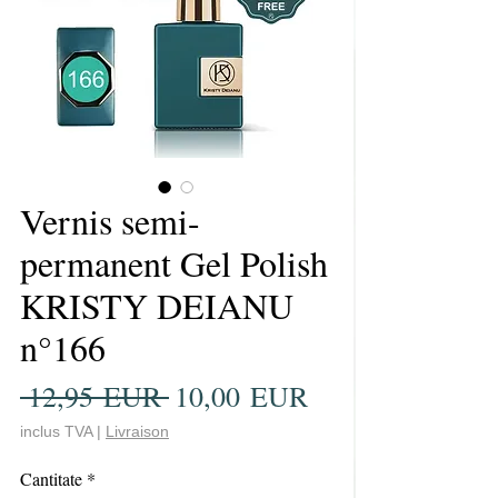
Vernis semi-
permanent Gel Polish
KRISTY DEIANU
n°166
Preț
Preț
 12,95 EUR 
10,00 EUR
normal
redus
inclus TVA
|
Livraison
Cantitate
*