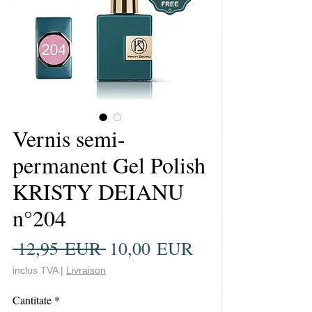
Vernis semi-
permanent Gel Polish
KRISTY DEIANU
n°204
Preț
Preț
 12,95 EUR 
10,00 EUR
normal
redus
inclus TVA
|
Livraison
Cantitate
*