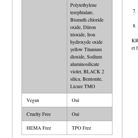
Polytethylene
terephtalate,
Bismuth chloride
oxide, Diiron
trioxide, Iron
KR
hydroxyde oxide
et 
yellow Titanium
dioxide, Sodium
aluminosilicate
violet, BLACK 2
silica, Bentonite,
Ltcure TMO
Vegan
Oui
Cruelty Free
Oui
HEMA Free
TPO Free