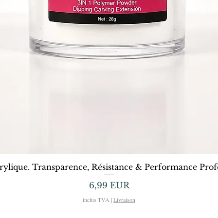
Afișare rapidă
rylique. Transparence, Résistance & Performance Profe
Preț
6,99 EUR
inclus TVA
|
Livraison