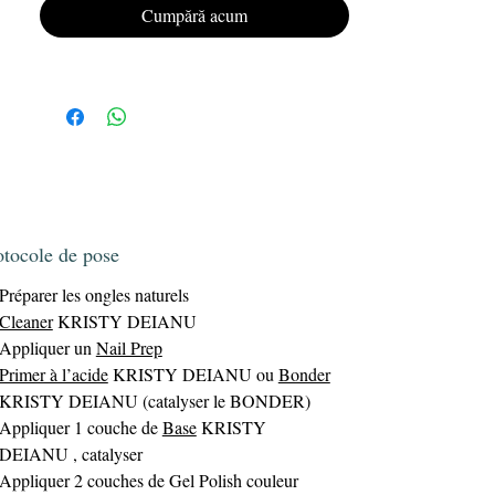
Offrez à vos ongles un look impeccable et
Cumpără acum
Gel
durable avec le vernis semi-permanent
Polish KRISTY DEIANU.
otocole de pose
Préparer les ongles naturels
Cleaner
KRISTY DEIANU
Appliquer un
Nail Prep
Primer à l’acide
KRISTY DEIANU ou
Bonder
KRISTY DEIANU (catalyser le BONDER)
Appliquer 1 couche de
Base
KRISTY
DEIANU , catalyser
Appliquer 2 couches de Gel Polish couleur