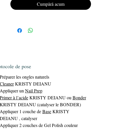
Offrez à vos ongles un look impeccable et
Cumpără acum
Gel
durable avec le vernis semi-permanent
Polish KRISTY DEIANU.
otocole de pose
Préparer les ongles naturels
Cleaner
KRISTY DEIANU
Appliquer un
Nail Prep
Primer à l’acide
KRISTY DEIANU ou
Bonder
KRISTY DEIANU (catalyser le BONDER)
Appliquer 1 couche de
Base
KRISTY
DEIANU , catalyser
Appliquer 2 couches de Gel Polish couleur