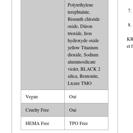
Polytethylene
terephtalate,
Bismuth chloride
oxide, Diiron
trioxide, Iron
KR
hydroxyde oxide
et 
yellow Titanium
dioxide, Sodium
aluminosilicate
violet, BLACK 2
silica, Bentonite,
Ltcure TMO
Vegan
Oui
Cruelty Free
Oui
HEMA Free
TPO Free