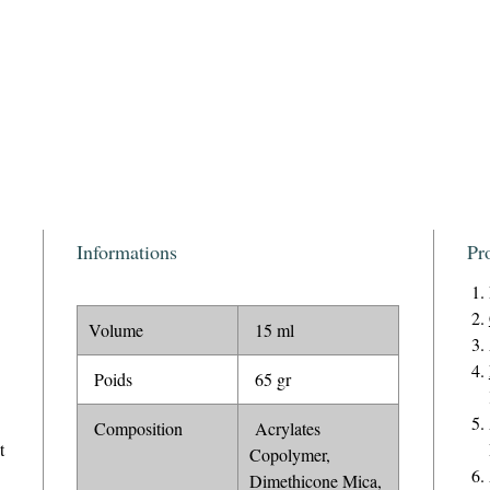
Informations
Pr
Volume
15 ml
Poids
65 gr
Composition
Acrylates
t
Copolymer,
Dimethicone Mica,