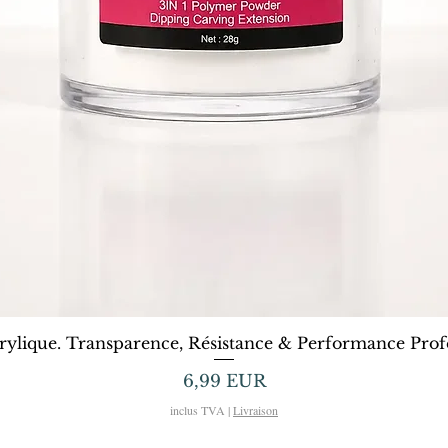
Afișare rapidă
rylique. Transparence, Résistance & Performance Profe
Preț
6,99 EUR
inclus TVA
|
Livraison