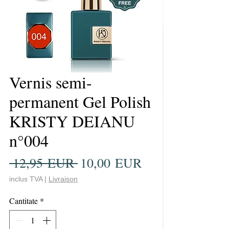
Vernis semi-
permanent Gel Polish
KRISTY DEIANU
n°004
Preț
Preț
 12,95 EUR 
10,00 EUR
normal
redus
inclus TVA
|
Livraison
Cantitate
*