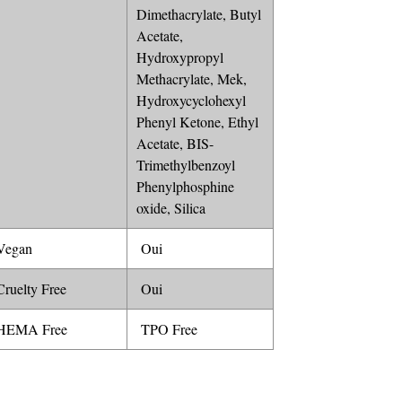
Dimethacrylate, Butyl
Acetate,
Hydroxypropyl
Methacrylate, Mek,
Hydroxycyclohexyl
Phenyl Ketone, Ethyl
Acetate, BIS-
Trimethylbenzoyl
Phenylphosphine
oxide, Silica
egan
Oui
ruelty Free
Oui
EMA Free
TPO Free