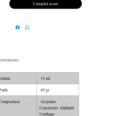
Offrez à vos ongles un look impeccable et
Cumpără acum
durable avec le vernis semi-permanent Gel
Polish KRISTY DEIANU n°038.
formations
olume
15 ml
oids
65 gr
omposition
Acrylates
Copolymer, Aliphatic
Urethane