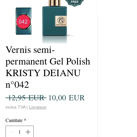
Vernis semi-
permanent Gel Polish
KRISTY DEIANU
n°042
Preț
Preț
 12,95 EUR 
10,00 EUR
normal
redus
inclus TVA
|
Livraison
Cantitate
*