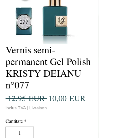
Vernis semi-
permanent Gel Polish
KRISTY DEIANU
n°077
Preț
Preț
 12,95 EUR 
10,00 EUR
normal
redus
inclus TVA
|
Livraison
Cantitate
*