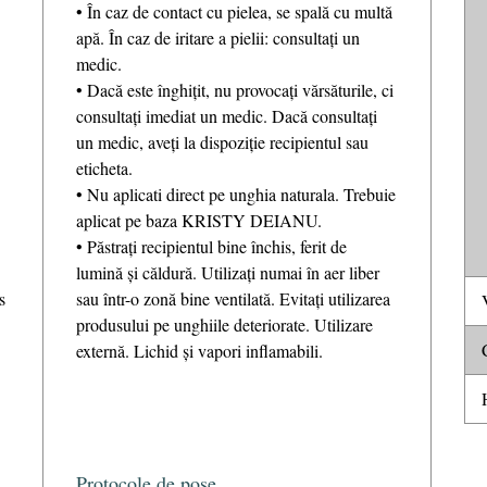
• În caz de contact cu pielea, se spală cu multă
apă. În caz de iritare a pielii: consultați un
medic.
• Dacă este înghițit, nu provocați vărsăturile, ci
consultați imediat un medic. Dacă consultați
un medic, aveți la dispoziție recipientul sau
eticheta.
• Nu aplicati direct pe unghia naturala. Trebuie
aplicat pe baza KRISTY DEIANU.
• Păstrați recipientul bine închis, ferit de
lumină și căldură. Utilizați numai în aer liber
s
sau într-o zonă bine ventilată. Evitați utilizarea
V
produsului pe unghiile deteriorate. Utilizare
C
externă. Lichid și vapori inflamabili.
H
Protocole de pose