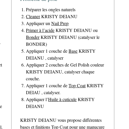
Préparer les ongles naturels
Cleaner
KRISTY DEIANU
Appliquer un
Nail Prep
Primer à l’acide
KRISTY DEIANU ou
Bonder
KRISTY DEIANU (catalyser le
r
BONDER)
Appliquer 1 couche de
Base
KRISTY
DEIANU , catalyser
et
Appliquer 2 couches de Gel Polish couleur
KRISTY DEIANU, catalyser chaque
couche.
Appliquer 1 couche de
Top Coat
KRISTY
DEIAU , catalyser.
Appliquer l’
Huile à cuticule
KRISTY
de
DEIANU
KRISTY DEIANU vous propose différentes
l.
bases et finitions Top Coat pour une manucure