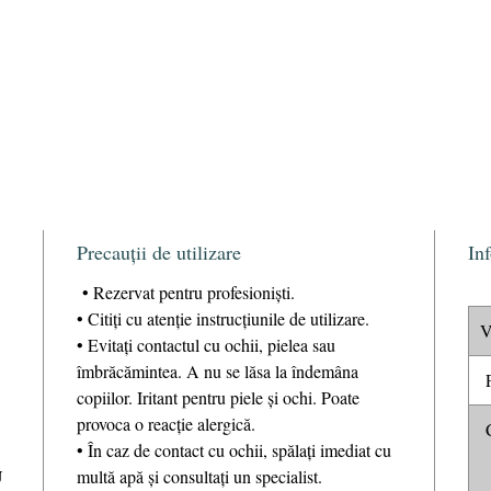
Precauții de utilizare
In
• Rezervat pentru profesioniști.
• Citiți cu atenție instrucțiunile de utilizare.
V
• Evitaţi contactul cu ochii, pielea sau
îmbrăcămintea. A nu se lăsa la îndemâna
P
copiilor. Iritant pentru piele și ochi. Poate
provoca o reacție alergică.
C
• În caz de contact cu ochii, spălați imediat cu
U
multă apă și consultați un specialist.