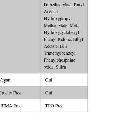
Dimethacrylate, Butyl
Acetate,
Hydroxypropyl
Methacrylate, Mek,
Hydroxycyclohexyl
Phenyl Ketone, Ethyl
Acetate, BIS-
Trimethylbenzoyl
Phenylphosphine
oxide, Silica
egan
Oui
ruelty Free
Oui
EMA Free
TPO Free