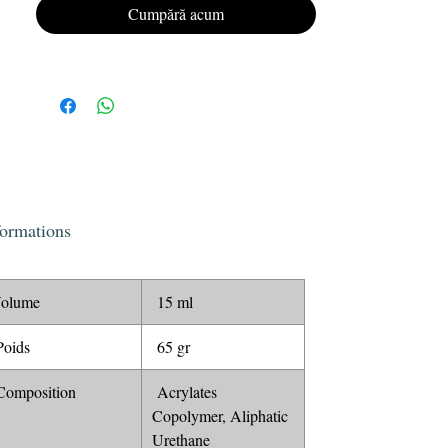
Oferă unghiilor tale un aspect impecabil, de
Cumpără acum
lungă durată cu lacul semipermanent
KRISTY DEIANU Gel Polish.
formations
olume
15 ml
oids
65 gr
omposition
Acrylates
Copolymer, Aliphatic
Urethane