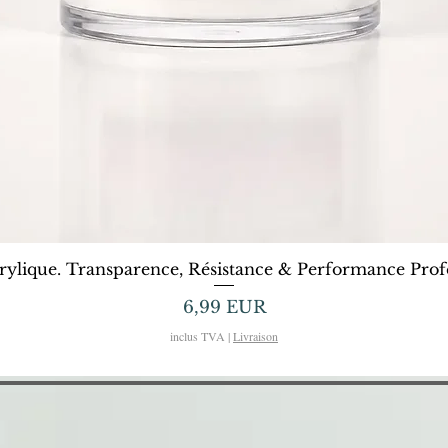
Afișare rapidă
rylique. Transparence, Résistance & Performance Profe
Preț
6,99 EUR
inclus TVA
|
Livraison