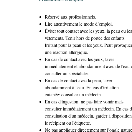
Réservé aux professionnels.
Lire attentivement le mode d’emploi.
Éviter tout contact avec les yeux, la peau ou les
vêtements. Tenir hors de portée des enfants.
Irritant pour la peau et les yeux. Peut provoque
une réaction allergique.
En cas de contact avec les yeux, laver
immédiatement et abondamment avec de l'eau 
consulter un spécialiste.
En cas de contact avec la peau, laver
abondamment à l'eau. En cas d'irritation
cutanée: consulter un médecin.
En cas d'ingestion, ne pas faire vomir mais
consulter immédiatement un médecin. En cas 
consultation d'un médecin, garder à disposition
le récipient ou l'étiquette.
Ne pas appliquer directement sur l’ongle nature