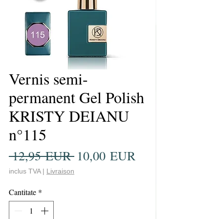
Vernis semi-
permanent Gel Polish
KRISTY DEIANU
n°115
Preț
Preț
 12,95 EUR 
10,00 EUR
normal
redus
inclus TVA
|
Livraison
Cantitate
*