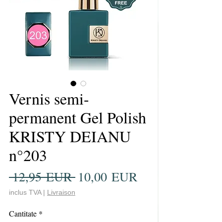
Vernis semi-
permanent Gel Polish
KRISTY DEIANU
n°203
Preț
Preț
 12,95 EUR 
10,00 EUR
normal
redus
inclus TVA
|
Livraison
Cantitate
*