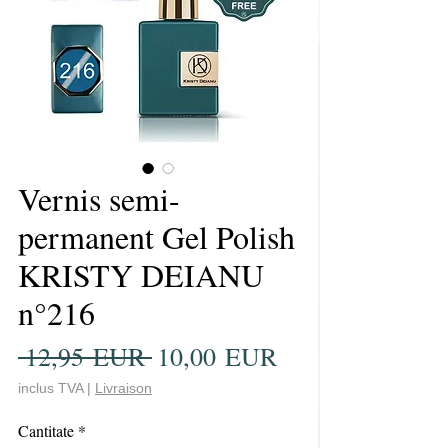
Vernis semi-
permanent Gel Polish
KRISTY DEIANU
n°216
Preț
Preț
 12,95 EUR 
10,00 EUR
normal
redus
inclus TVA
|
Livraison
Cantitate
*