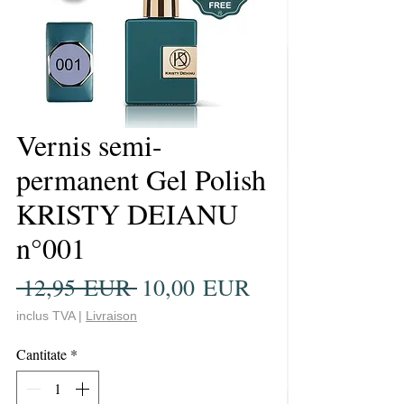
Vernis semi-
permanent Gel Polish
KRISTY DEIANU
n°001
Preț
Preț
 12,95 EUR 
10,00 EUR
normal
redus
inclus TVA
|
Livraison
Cantitate
*