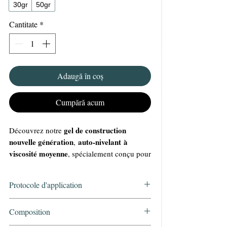
30gr
50gr
Cantitate
*
Adaugă în coș
Cumpără acum
gel de construction
Découvrez notre
nouvelle génération
auto-nivelant à
,
viscosité moyenne
, spécialement conçu pour
répondre aux besoins des professionnelles
exigeantes.
Protocole d'application
Polyvalent
2 en 1
: véritable produit
, il
base
s’utilise à la fois comme
et comme
Préparer les ongles naturels
Composition
gel de construction
.
Cleaner KRISTY DEIANU
Multi-usages
: idéal pour la