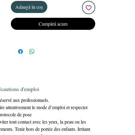
naturels, capsules ou extensions sur
Adaugă în coș
chablon.
Confort d’application
: sa texture fluide
Cumpără acum
mais maîtrisable permet un travail précis,
sans coulures.
Résultats durables
excellente
: une
tenue de plusieurs semaines
, pour des
ongles solides et élégants.
Grâce à sa formulation équilibrée, ce gel
vous assure une application simple et un
résultat impeccable, que ce soit pour un
renforcement naturel ou pour des extensions
plus élaborées.
écautions d'emploi
éservé aux professionnels.
ire attentivement le mode d’emploi et respecter
protocole de pose
viter tout contact avec les yeux, la peau ou les
ements. Tenir hors de portée des enfants. Irritant