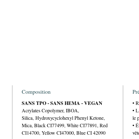
Composition
Pr
SANS TPO - SANS HEMA - VEGAN
• R
Acrylates Copolymer, IBOA,
• L
Silica, Hydroxycyclohexyl Phenyl Ketone,
le 
Mica, Black CI77499, White CI77891, Red
• É
CI14700, Yellow CI47000, Blue CI 42090
vêt