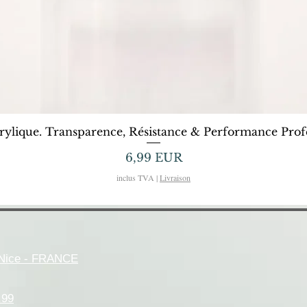
Afișare rapidă
rylique. Transparence, Résistance & Performance Profe
Preț
6,99 EUR
inclus TVA
|
Livraison
- Nice - FRANCE
.99