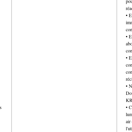
pou
réa
• E
imm
con
• E
abo
con
• E
con
con
réc
• N
Doi
KR
s
• C
lum
air
l'u