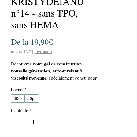
KRISTYDEIANU
n°14 - sans TPO,
sans HEMA
Preț
De la
19,90€
redus
inclus TVA
|
Livraison
gel de construction
Découvrez notre
nouvelle génération
auto-nivelant à
,
viscosité moyenne
, spécialement conçu pour
répondre aux besoins des professionnelles
Format
*
exigeantes.
Polyvalent
2 en 1
: véritable produit
, il
30gr
50gr
base
s’utilise à la fois comme
et comme
Cantitate
*
gel de construction
.
Multi-usages
: idéal pour la
construction
modelage
, le
, le
remplissage
gainage
et le
sur ongles