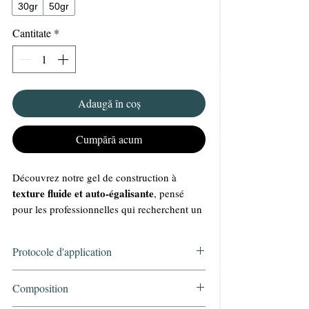
30gr
50gr
Cantitate
*
Adaugă în coș
Cumpără acum
Découvrez notre gel de construction à
texture fluide et auto-égalisante
, pensé
pour les professionnelles qui recherchent un
travail rapide et un rendu impeccable.
Polyvalent
2 en 1
✅
: un produit
, utilisable
Protocole d'application
base
gel de construction
comme
et comme
.
Multi-usages
construction
✅
: idéal pour la
,
Préparer les ongles naturels
Composition
modelage
remplissage
gainage
le
, le
et le
,
Cleaner KRISTY DEIANU
aussi bien sur ongles naturels que sur