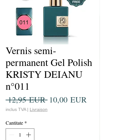
Vernis semi-
permanent Gel Polish
KRISTY DEIANU
n°011
Preț
Preț
 12,95 EUR 
10,00 EUR
normal
redus
inclus TVA
|
Livraison
Cantitate
*