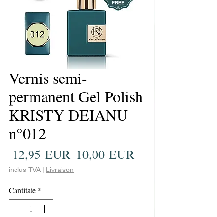
Vernis semi-
permanent Gel Polish
KRISTY DEIANU
n°012
Preț
Preț
 12,95 EUR 
10,00 EUR
normal
redus
inclus TVA
|
Livraison
Cantitate
*