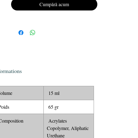
Offrez à vos ongles un look impeccable et
Cumpără acum
durable avec le vernis semi-permanent Gel
Polish KRISTY DEIANU n°013.
formations
olume
15 ml
oids
65 gr
omposition
Acrylates
Copolymer, Aliphatic
Urethane