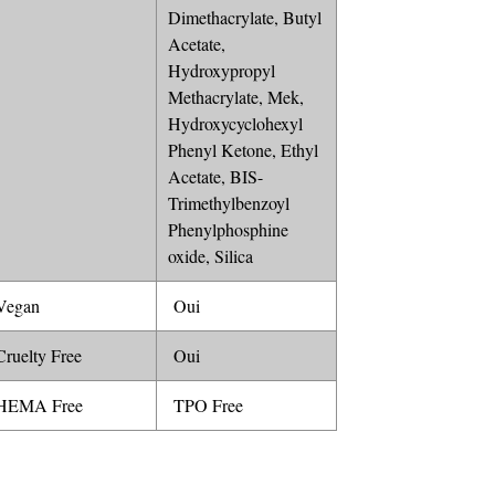
Dimethacrylate, Butyl
Acetate,
Hydroxypropyl
Methacrylate, Mek,
Hydroxycyclohexyl
Phenyl Ketone, Ethyl
Acetate, BIS-
Trimethylbenzoyl
Phenylphosphine
oxide, Silica
egan
Oui
ruelty Free
Oui
EMA Free
TPO Free