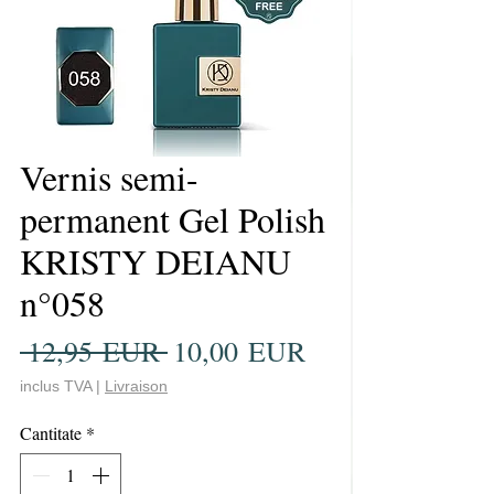
Vernis semi-
permanent Gel Polish
KRISTY DEIANU
n°058
Preț
Preț
 12,95 EUR 
10,00 EUR
normal
redus
inclus TVA
|
Livraison
Cantitate
*