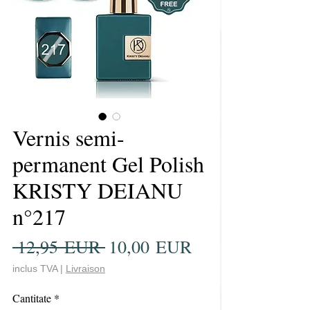
Vernis semi-
permanent Gel Polish
KRISTY DEIANU
n°217
Preț
Preț
 12,95 EUR 
10,00 EUR
normal
redus
inclus TVA
|
Livraison
Cantitate
*