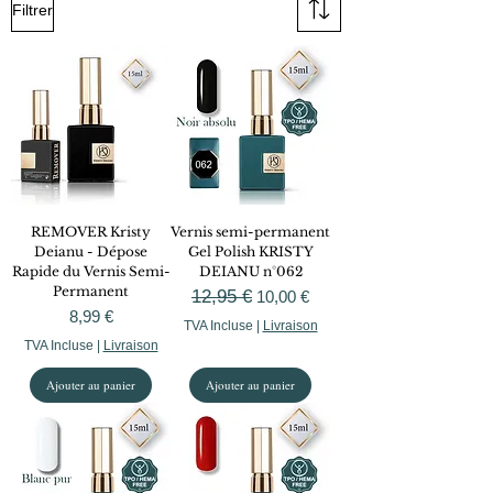
Filtrer
REMOVER Kristy
Vernis semi-permanent
Deianu - Dépose
Gel Polish KRISTY
Rapide du Vernis Semi-
DEIANU n°062
Permanent
Prix original
12,95 €
Prix promotionnel
10,00 €
Prix
8,99 €
TVA Incluse
|
Livraison
TVA Incluse
|
Livraison
Ajouter au panier
Ajouter au panier